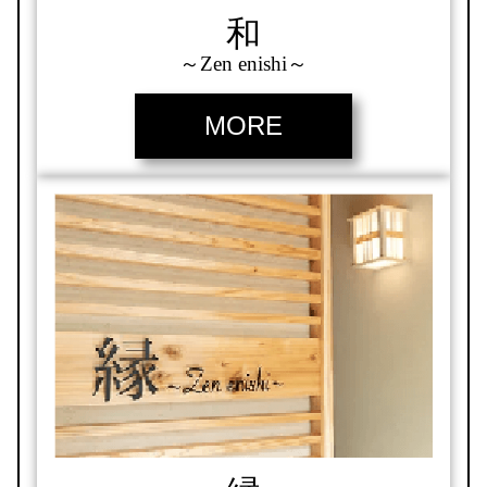
和
～Zen enishi～
MORE