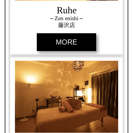
Ruhe
～Zen enishi～
藤沢店
MORE